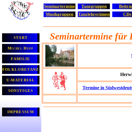
Seminartermine
Tanzgruppen
Beiträ
Musikgruppen
Tanzlehrerinnen
CDs
Seminartermine für F
START
Michel Hepp
FAMILIE
FOLKLORETANZ
Herwi
U-MATERIAL
Termine in Südwestdeut
SONSTIGES
IMPRESSUM