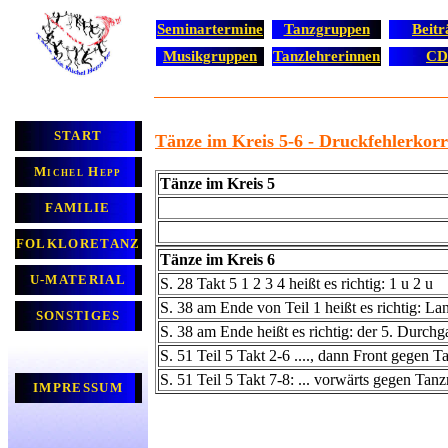
Seminartermine
Tanzgruppen
Beitr
Musikgruppen
Tanzlehrerinnen
CD
START
Tänze im Kreis 5-6 - Druckfehlerkor
Michel Hepp
Tänze im Kreis 5
FAMILIE
FOLKLORETANZ
Tänze im Kreis 6
U-MATERIAL
S. 28 Takt 5 1 2 3 4 heißt es richtig: 1 u 2 u
S. 38 am Ende von Teil 1 heißt es richtig: Lan
SONSTIGES
S. 38 am Ende heißt es richtig: der 5. Durchga
S. 51 Teil 5 Takt 2-6 ...., dann Front gegen T
S. 51 Teil 5 Takt 7-8: ... vorwärts gegen Tanzr
IMPRESSUM