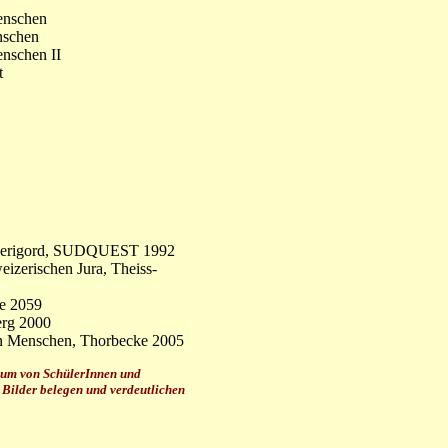
enschen
nschen
enschen II
t
es Perigord, SUDQUEST 1992
izerischen Jura, Theiss-
he 2059
erg 2000
en Menschen, Thorbecke 2005
dium von SchülerInnen und
n Bilder belegen und verdeutlichen