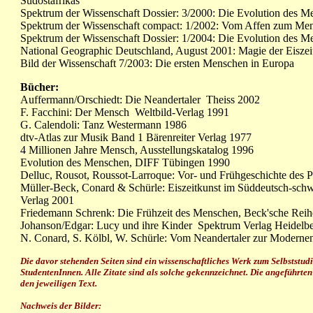
Südostafrikas
Spektrum der Wissenschaft Dossier: 3/2000: Die Evolution des M
Spektrum der Wissenschaft compact: 1/2002: Vom Affen zum Me
Spektrum der Wissenschaft Dossier: 1/2004: Die Evolution des M
National Geographic Deutschland, August 2001: Magie der Eiszei
Bild der Wissenschaft 7/2003: Die ersten Menschen in Europa
Bücher:
Auffermann/Orschiedt: Die Neandertaler Theiss 2002
F. Facchini: Der Mensch Weltbild-Verlag 1991
G. Calendoli: Tanz Westermann 1986
dtv-Atlas zur Musik Band 1 Bärenreiter Verlag 1977
4 Millionen Jahre Mensch, Ausstellungskatalog 1996
Evolution des Menschen, DIFF Tübingen 1990
Delluc, Rousot, Roussot-Larroque: Vor- und Frühgeschichte d
Müller-Beck, Conard & Schürle: Eiszeitkunst im Süddeutsch-schwe
Verlag 2001
Friedemann Schrenk: Die Frühzeit des Menschen, Beck'sche Rei
Johanson/Edgar: Lucy und ihre Kinder Spektrum Verlag Heidelb
N. Conard, S. Kölbl, W. Schürle: Vom Neandertaler zur Modern
Die davor stehenden Seiten sind ein wissenschaftliches Werk zum Selbststu
StudentenInnen. Alle Zitate sind als solche gekennzeichnet. Die angeführte
den jeweiligen Text.
Nachweis der Bilder: