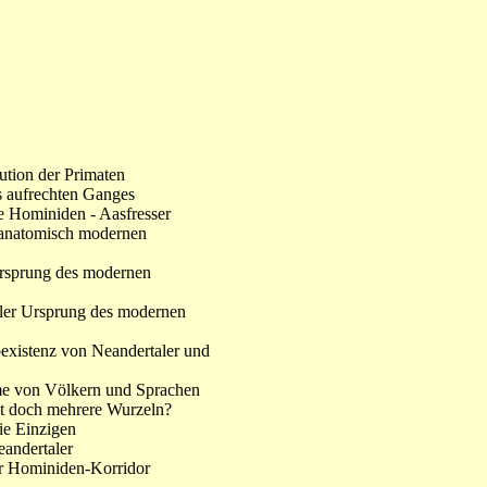
ution der Primaten
s aufrechten Ganges
e Hominiden - Aasfresser
s anatomisch modernen
Ursprung des modernen
aler Ursprung des modernen
existenz von Neandertaler und
me von Völkern und Sprachen
it doch mehrere Wurzeln?
die Einzigen
eandertaler
er Hominiden-Korridor