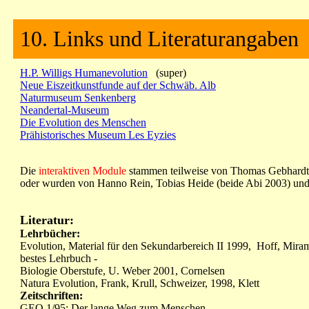
10. Links und Literaturangaben
H.P. Willigs Humanevolution
(super)
Neue Eiszeitkunstfunde auf der Schwäb. Alb
Naturmuseum Senkenberg
Neandertal-Museum
Die Evolution des Menschen
Prähistorisches Museum Les Eyzies
Die
interaktiven Module
stammen teilweise von Thomas Gebhardt 
oder wurden von Hanno Rein, Tobias Heide (beide Abi 2003) und
Literatur:
Lehrbücher:
Evolution, Material für den Sekundarbereich II 1999, Hoff, Miram
bestes Lehrbuch -
Biologie Oberstufe, U. Weber 2001, Cornelsen
Natura Evolution, Frank, Krull, Schweizer, 1998, Klett
Zeitschriften:
GEO 1/95: Der lange Weg zum Menschen